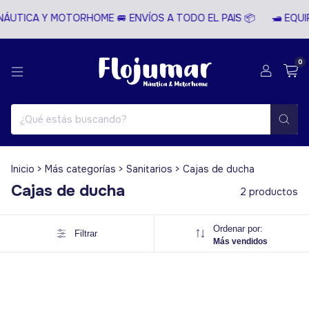
NÁUTICA Y MOTORHOME 🚐 ENVÍOS A TODO EL PAIS 📦
🛥️ EQU
0
Inicio
>
Más categorías
>
Sanitarios
>
Cajas de ducha
Cajas de ducha
2 productos
Ordenar por:
Filtrar
Más vendidos