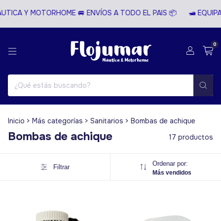
TICA Y MOTORHOME 🚐 ENVÍOS A TODO EL PAIS 📦
🛥️ EQUIPA
0
Inicio
>
Más categorías
>
Sanitarios
>
Bombas de achique
Bombas de achique
17 productos
Ordenar por:
Filtrar
Más vendidos