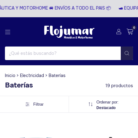
TICA Y MOTORHOME 🚐 ENVÍOS A TODO EL PAIS 📦
🛥️ EQUIPA
0
Inicio
>
Electricidad
>
Baterías
Baterías
19 productos
Ordenar por:
Filtrar
Destacado