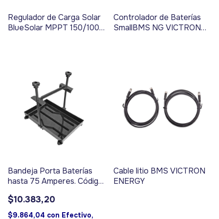
Regulador de Carga Solar
Controlador de Baterías
BlueSolar MPPT 150/100
SmallBMS NG VICTRON
12/24V - Código 3880
ENERGY - Código 3894
Bandeja Porta Baterías
Cable litio BMS VICTRON
hasta 75 Amperes. Código
ENERGY
3209
$10.383,20
$9.864,04
con
Efectivo,