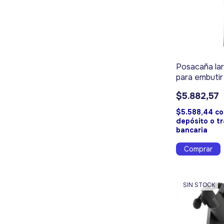
Posacaña la
para embutir
10301
$5.882,57
$5.588,44
co
depósito o t
bancaria
SIN STOCK