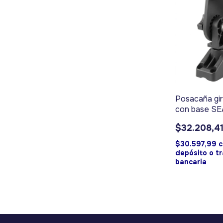
Posacaña gir
con base S
$32.208,4
$30.597,99
depósito o t
bancaria