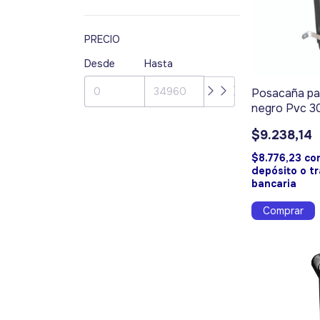
PRECIO
Desde
Hasta
Posacaña par
negro Pvc 3
10303
$9.238,14
$8.776,23
co
depósito o t
bancaria