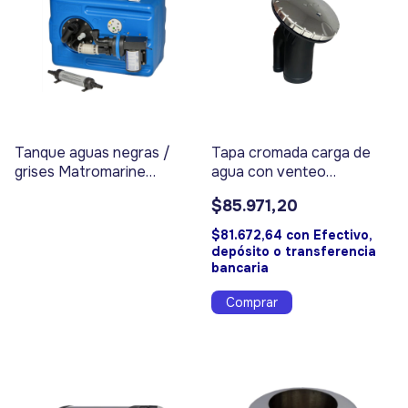
Tanque aguas negras /
Tapa cromada carga de
grises Matromarine
agua con venteo
DIAFRAGMA 53L 12V Cod.
ATTWOOD - Código 9146
$85.971,20
17435
$81.672,64
con
Efectivo,
depósito o transferencia
bancaria