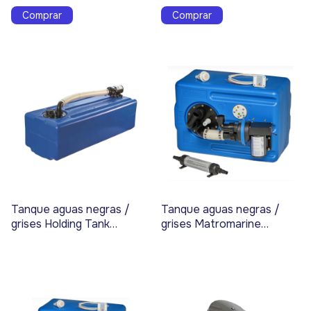
Tanque aguas negras /
Tanque aguas negras /
grises Holding Tank
grises Matromarine
Matromarine 103L 24V
DIAFRAGMA 73l 12V Cod.
Cod. 17416
17434