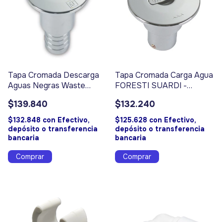
Tapa Cromada Descarga
Tapa Cromada Carga Agua
Aguas Negras Waste
FORESTI SUARDI -
FORESTI SUARDI -
Código 17033
$139.840
$132.240
Código 17036
$132.848
con
Efectivo,
$125.628
con
Efectivo,
depósito o transferencia
depósito o transferencia
bancaria
bancaria