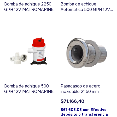
Bomba de achique 2250
Bomba de achique
GPH 12V MATROMARINE -
Automática 500 GPH 12V
Código 17443
MATROMARINE - Código
17446
Bomba de achique 500
Pasacasco de acero
GPH 12V MATROMARINE -
inoxidable 2" 50 mm -
Código 17447
Código 17320
$71.166,40
$67.608,08
con
Efectivo,
depósito o transferencia