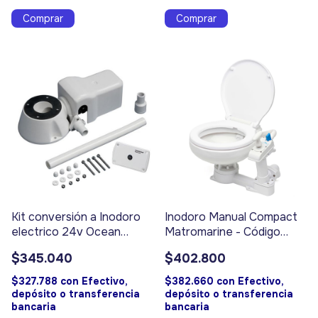
Kit conversión a Inodoro
Inodoro Manual Compact
electrico 24v Ocean
Matromarine - Código
Matromarine Código
17436
$345.040
$402.800
17424
$327.788
con
Efectivo,
$382.660
con
Efectivo,
depósito o transferencia
depósito o transferencia
bancaria
bancaria