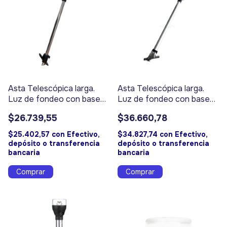
Asta Telescópica larga.
Asta Telescópica larga.
Luz de fondeo con base
Luz de fondeo con base
plástica - Código 4224
bronce cromado - Código
$26.739,55
$36.660,78
4220
$25.402,57
con
Efectivo,
$34.827,74
con
Efectivo,
depósito o transferencia
depósito o transferencia
bancaria
bancaria