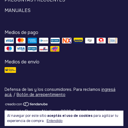
MANUALES
Medios de pago
Medios de envío
Defensa de las y los consumidores. Para reclamos
ingresá
acá.
/
Botón de arrepentimiento
Copyright Flojumar Náutica - 2026. Todos los derechos
Al navegar por este sitio
aceptás el uso de cookies
para agilizar tu
reservados.
experiencia de compra.
Entendido