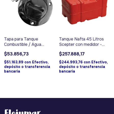
Tapa para Tanque
Tanque Nafta 45 Litros
Combustible / Agua
Scepter con medidor -
Bronce Cromada - Código
Código 9113
$53.856,73
$257.888,17
9122
$51.163,89
con
Efectivo,
$244.993,76
con
Efectivo,
depósito o transferencia
depósito o transferencia
bancaria
bancaria