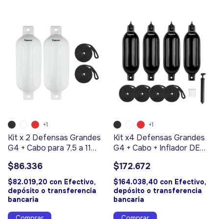
+1
+1
Kit x 2 Defensas Grandes
Kit x4 Defensas Grandes
G4 + Cabo para 7,5 a 11
G4 + Cabo + Inflador DE
Mts
REGALO! Para 7,5 a 11 Mts
$86.336
$172.672
$82.019,20
con
Efectivo,
$164.038,40
con
Efectivo,
depósito o transferencia
depósito o transferencia
bancaria
bancaria
Comprar
Comprar