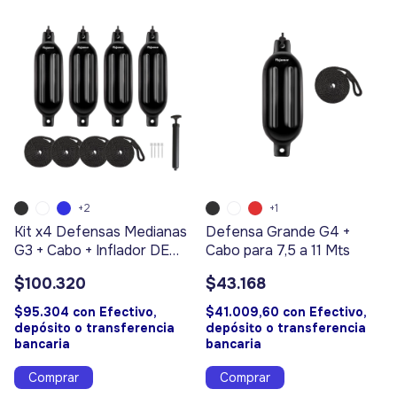
+2
+1
Kit x4 Defensas Medianas
Defensa Grande G4 +
G3 + Cabo + Inflador DE
Cabo para 7,5 a 11 Mts
REGALO! Para 6 a 7,5 Mts
$100.320
$43.168
$95.304
con
Efectivo,
$41.009,60
con
Efectivo,
depósito o transferencia
depósito o transferencia
bancaria
bancaria
Comprar
Comprar