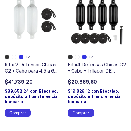
+2
+2
Kit x 2 Defensas Chicas
Kit x4 Defensas Chicas G2
G2 + Cabo para 4,5 a 6
+ Cabo + Inflador DE
Mts
REGALO! Para 4,5 a 6 Mts
$41.739,20
$20.869,60
$39.652,24
con
Efectivo,
$19.826,12
con
Efectivo,
depósito o transferencia
depósito o transferencia
bancaria
bancaria
Comprar
Comprar