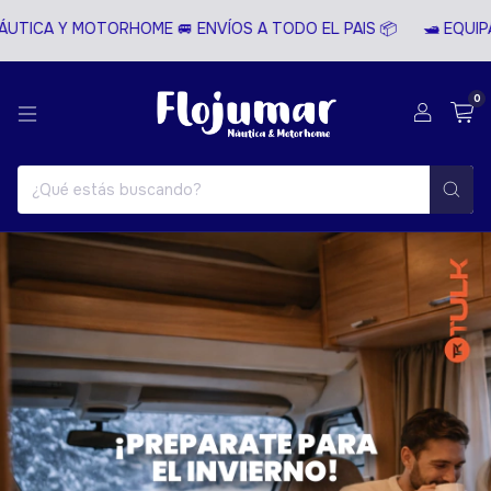
TICA Y MOTORHOME 🚐 ENVÍOS A TODO EL PAIS 📦
🛥️ EQUIPAM
0