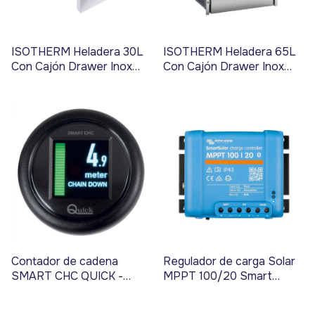
ISOTHERM Heladera 30L
ISOTHERM Heladera 65L
Con Cajón Drawer Inox
Con Cajón Drawer Inox
(12-24v / 220v) - Código
(12-24v / 220v) - Código
5135
5136
Contador de cadena
Regulador de carga Solar
SMART CHC QUICK -
MPPT 100/20 Smart
Código 7336
VICTRON ENERGY -
Código 3878